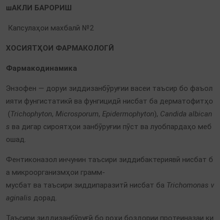
шАКЛИ БАРОРИШ
Капсулаҳои махбалӣ №2
ХОСИЯТҲОИ ФАРМАКОЛОГӢ
Фармакодинамика
Энзофен — доруи зиддизанбӯруғии васеи таъсир бо фаъол
ияти фунгистатикӣ ва фунгицидӣ нисбат ба дерматофитҳо
(
Trichophyton
,
Microsporum
,
Epidermophyton
),
Candida albican
s
ва дигар сироятҳои занбӯруғии пӯст ва луобпардаҳо меб
ошад.
Фентиконазол инчунин таъсири зиддибактериявӣ нисбат б
а микроорганизмҳои грамм-
мусбат ва таъсири зиддипаразитӣ нисбат ба
Trichomonas v
aginalis
дорад.
Таъсири зиддизанбӯруғӣ бо роҳи боздории протеиназаи ки