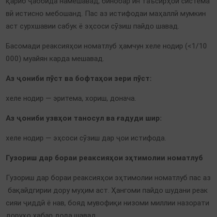
қариб ҷаббида намешавад, бинобар ин таъсирҳои система
вӣ истисно мебошанд. Пас аз истифодаи маҳаллӣ мумкин
аст сурхшавии сабук ё эҳсоси сӯзиш пайдо шавад.
Басомади реаксияҳои номатлуб ҳамчун хеле нодир (<1/10
000) муайян карда мешавад.
Аз ҷониби пӯст ва бофтаҳои зери пӯст:
хеле нодир — эритема, хориш, донача.
Аз ҷониби узвҳои таносул ва ғадуди шир:
хеле нодир — эҳсоси сӯзиш дар ҷои истифода.
Гузориш дар бораи реаксияҳои эҳтимолии номатлуб
Гузориш дар бораи реаксияҳои эҳтимолии номатлуб пас аз
бақайдгирии дору муҳим аст. Ҳангоми пайдо шудани реак
сияи ҷиддӣ ё нав, бояд мувофиқи низоми миллии назорати
доруҳо хабар дода шавад.