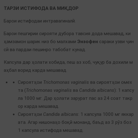
ТАРЗИ ИСТИФОДА ВА МИҚДОР
Барои истифодаи интравагиналӣ.
Барои пешгирии сирояти дубора тавсия дода мешавад, ки
ҳамзамон шарик низ бо малхами
Энзофен
сараки узви ҷин
сӣ ва пардаи пешинро табобат кунад.
Капсула дар ҳолати хобида, пеш аз хоб, чуқур ба дохили м
аҳбал ворид карда мешавад.
Сироятҳои
Trichomonas vaginalis
ва сироятҳои омех
та (
Trichomonas vaginalis
ва
Candida albicans
): 1 капсу
ла 1000 мг. Дар ҳолати зарурат пас аз 24 соат такр
ор карда мешавад.
Сироятҳои
Candida albicans
: 1 капсула 1000 мг яккар
ата. Агар нишонаҳо боқӣ монанд, баъд аз 3 рӯз боз
1 капсула истифода мешавад.