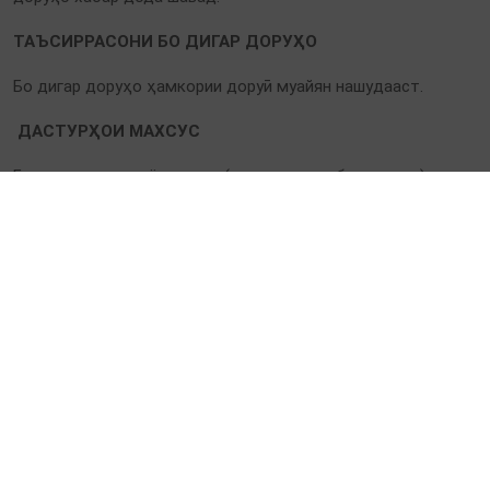
ТАЪСИРРАСОНИ БО ДИГАР ДОРУҲО
Бо дигар доруҳо ҳамкории доруӣ муайян нашудааст.
ДАСТУРҲОИ МАХСУС
Баъзе моддаҳои ёрирасон (парагидроксибензоатҳо) мета
вонанд реаксияҳои аллергӣ ба вуҷуд оранд. Дар ҳолати па
йдо шудани ҳассосият ё аллергия табобат бояд қатъ кард
а шавад.
Ба бемор тавсия дода мешавад бо духтур маслиҳат кунад:
агар беҳбудӣ дар давоми 1 ҳафта ба даст наояд;
дар ҳолати такроршавии нишонаҳо (беш аз 2 сироят
дар 6 моҳи охир);
агар дар таърих сироятҳои ҷинсӣ (ИППП) ё дар шар
ик мавҷуд бошанд;