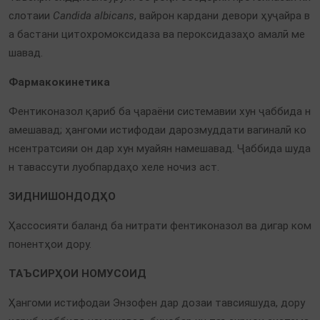
слотаии
Candida albicans
, вайрон кардани девори ҳуҷайра в
а бастани цитохромоксидаза ва пероксидазаҳо амалӣ ме
шавад.
Фармакокинетика
Фентиконазол қариб ба ҷараёни системавии хун ҷаббида н
амешавад; ҳангоми истифодаи дарозмуддати вагиналӣ ко
нсентратсияи он дар хун муайян намешавад. Ҷаббида шуда
н тавассути луобпардаҳо хеле ночиз аст.
ЗИДНИШОНДОДҲО
Ҳассосияти баланд ба нитрати фентиконазол ва дигар ком
понентҳои дору.
ТАЪСИРҲОИ НОМУСОИД
Ҳангоми истифодаи Энзофен дар дозаи тавсияшуда, дору