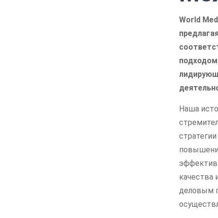
World Med
предлагая
соответс
подходом
лидирующе
деятельн
Наша исто
стремител
стратегии
повышению
эффективн
качества 
деловым п
осуществл