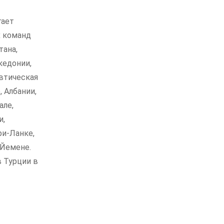
гает
х команд
тана,
кедонии,
евтическая
 Албании,
але,
и,
ри-Ланке,
 Йемене.
в Турции в