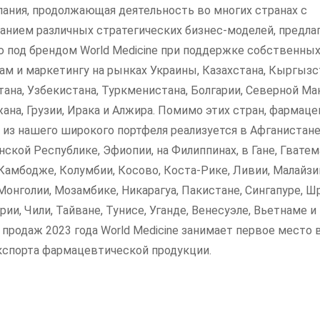
ания, продолжающая деятельность во многих странах с
анием различных стратегических бизнес-моделей, предла
 под брендом World Medicine при поддержке собственны
ам и маркетингу на рынках Украины, Казахстана, Кыргызс
ана, Узбекистана, Туркменистана, Болгарии, Северной Ма
ана, Грузии, Ирака и Алжира. Помимо этих стран, фармац
 из нашего широкого портфеля реализуется в Афганистане,
ской Республике, Эфиопии, на Филиппинах, в Гане, Гватем
 Камбодже, Колумбии, Косово, Коста-Рике, Ливии, Малайзи
Монголии, Мозамбике, Никарагуа, Пакистане, Сингапуре, Ш
рии, Чили, Тайване, Тунисе, Уганде, Венесуэле, Вьетнаме и
 продаж 2023 года World Medicine занимает первое место 
кспорта фармацевтической продукции.