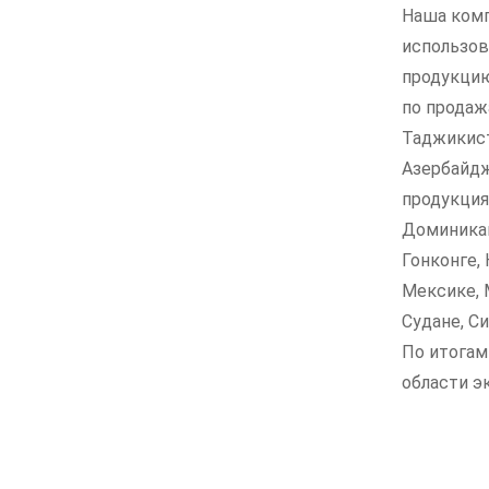
Наша комп
использов
продукцию
по продаж
Таджикист
Азербайдж
продукция
Доминикан
Гонконге,
Мексике, 
Судане, Си
По итогам
области э