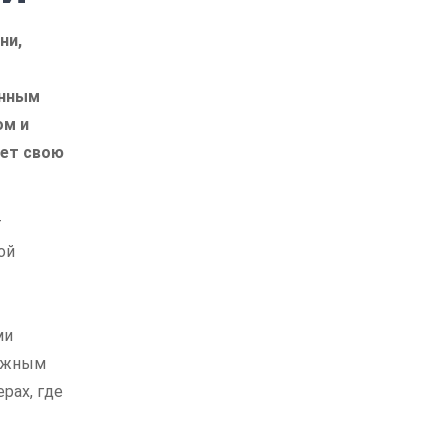
ни,
онным
ом и
яет свою
т
ой
ми
дежным
рах, где