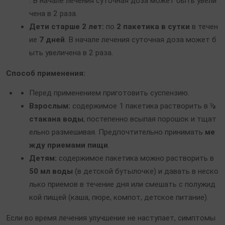
. В начале лечения суточная доза может быть увели
чена в 2 раза.
Дети старше 2 лет:
по
2 пакетика в сутки
в течен
ие
7 дней
. В начале лечения суточная доза может б
ыть увеличена в 2 раза.
Способ применения:
Перед применением приготовить суспензию.
Взрослым:
содержимое 1 пакетика растворить в
½
стакана воды
, постепенно всыпая порошок и тщат
ельно размешивая. Предпочтительно принимать
ме
жду приемами пищи
.
Детям:
содержимое пакетика можно растворить в
50 мл воды
(в детской бутылочке) и давать в неско
лько приемов в течение дня или смешать с полужид
кой пищей (каша, пюре, компот, детское питание).
Если во время лечения улучшение не наступает, симптомы