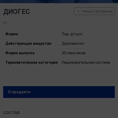
ДИОГЕС
Назад к продукции
3 г.
Форма
Пор. д/сусп.
Действующее вещество
Диосмектит
Форма выпуска
30 пакетиков
Терапевтическая категория
Пищеварительная система
О продукте
О продукте
СОСТАВ