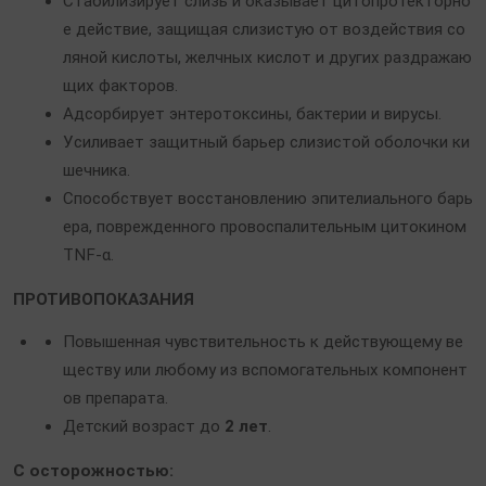
Стабилизирует слизь и оказывает цитопротекторно
е действие, защищая слизистую от воздействия со
ляной кислоты, желчных кислот и других раздражаю
щих факторов.
Адсорбирует энтеротоксины, бактерии и вирусы.
Усиливает защитный барьер слизистой оболочки ки
шечника.
Способствует восстановлению эпителиального барь
ера, поврежденного провоспалительным цитокином
TNF-α.
ПРОТИВОПОКАЗАНИЯ
Повышенная чувствительность к действующему ве
ществу или любому из вспомогательных компонент
ов препарата.
Детский возраст до
2 лет
.
С осторожностью: