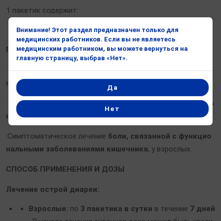
1 пакетик содержит:
Диосмектит —
3 г
.
Внимание! Этот раздел предназначен только для
медицинских работников. Если вы не являетесь
медицинским работником, вы можете вернуться на
ПОКАЗАНИЯ к применению
главную страницу, выбрав «Нет».
· Лечение
острой диареи
у детей старше 2 лет (в дополн
ение к пероральной регидратации) и у взрослых.
Да
· Симптоматическое лечение
хронической функциональ
Нет
ной диареи
у взрослых.
·Симптоматическое лечение
боли, связанной с функцио
нальными заболеваниями кишечника
, у взрослых
.
СПОСОБ ПРИМЕНЕНИЯ И ДОЗЫ
Лечение острой диареи:
Взрослые:
по
3 пакетика в сутки
в течение
7 дней