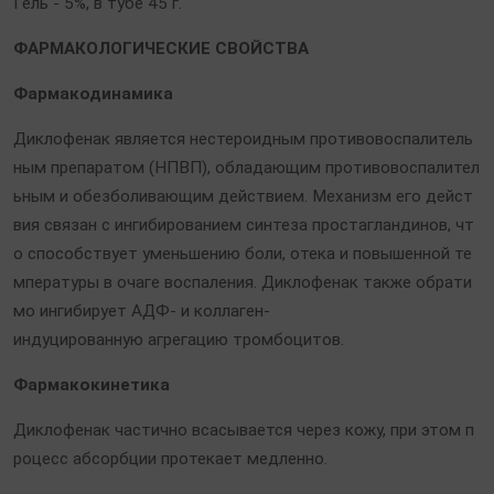
Гель - 5%, в тубе 45 г.
ФАРМАКОЛОГИЧЕСКИЕ СВОЙСТВА
Фармакодинамика
Диклофенак является нестероидным противовоспалитель
ным препаратом (НПВП), обладающим противовоспалител
ьным и обезболивающим действием. Механизм его дейст
вия связан с ингибированием синтеза простагландинов, чт
о способствует уменьшению боли, отека и повышенной те
мпературы в очаге воспаления. Диклофенак также обрати
мо ингибирует АДФ- и коллаген-
индуцированную агрегацию тромбоцитов.
Фармакокинетика
Диклофенак частично всасывается через кожу, при этом п
роцесс абсорбции протекает медленно.