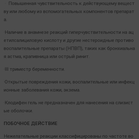
· Повышенная чувствительность к действующему вещест
ву или любому из вспомогательных компонентов препарат
а.
·Наличие в анамнезе реакций гиперчувствительности на ац
етилсалициловую кислоту и другие нестероидные противо
воспалительные препараты (НПВП), таких как бронхиальна
я астма, крапивница или острый ринит.
·III триместр беременности.
·Открытые повреждения кожи, воспалительные или инфекц
ионные заболевания кожи, экзема.
·Клодифен гель не предназначен для нанесения на слизист
ые оболочки
.
ПОБОЧНОЕ ДЕЙСТВИЕ
Нежелательные реакции классифицированы по частоте во