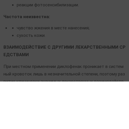
реакции фотосенсибилизации.
Частота неизвестна:
чувство жжения в месте нанесения;
сухость кожи.
ВЗАИМОДЕЙСТВИЕ С ДРУГИМИ ЛЕКАРСТВЕННЫМИ СР
ЕДСТВАМИ
При местном применении диклофенак проникает в систем
ный кровоток лишь в незначительной степени, поэтому раз
витие клинически значимых лекарственных взаимодейств
ий при использовании препарата маловероятно.
ОСОБЫЕ ПОКАЗАНИЯ
При нанесении препарата на большие участки кожи в течен
ие длительного времени нельзя полностью исключить рис
к развития системных нежелательных реакций, характерны