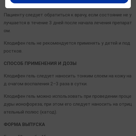
лнительного лечения).
Пациенту следует обратиться к врачу, если состояние не у
лучшается в течение 3 дней после начала лечения препарат
ом.
Клодифен гель не рекомендуется применять у детей и под
ростков.
СПОСОБ ПРИМЕНЕНИЯ И ДОЗЫ
Клодифен гель следует наносить тонким слоем на кожу на
д очагом воспаления 2–3 раза в сутки.
Клодифен гель можно использовать при проведении проце
дуры ионофореза; при этом его следует наносить на отриц
ательный полюс (катод).
ФОРМА ВЫПУСКА