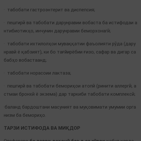
· табобати гастроэнтерит ва диспепсия;
· пешгирӣ ва табобати дарунравии вобаста ба истифодаи а
нтибиотикҳо, инчунин дарунравии беморхонагӣ;
· табобати ихтилолҳои муваққатии фаъолияти рӯда (дару
нравӣ ё қабзият), ки бо тағйирёбии ғизо, сафар ва дигар са
бабҳо вобастаанд;
· табобати норасоии лактаза;
· пешгирӣ ва табобати бемориҳои атопӣ (ринити аллергӣ, а
стмаи бронхӣ ё экзема) дар таркиби табобати комплексӣ;
·баланд бардоштани масуният ва муқовимати умумии орга
низм ба бемориҳо
.
ТАРЗИ ИСТИФОДА ВА МИҚДОР