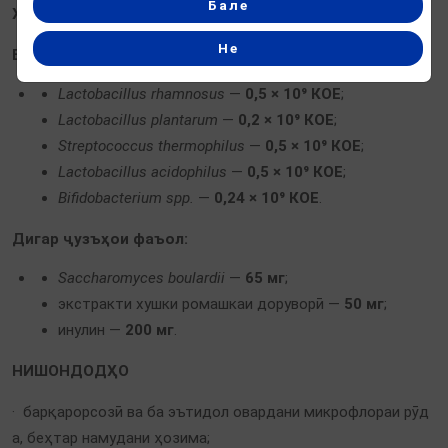
Бале
Ҳар як капсула дорои:
Не
Бактерияҳои лиофилизатшуда — 1,94 × 10⁹ КОЕ:
Lactobacillus rhamnosus
—
0,5 × 10⁹ КОЕ
;
Lactobacillus plantarum
—
0,2 × 10⁹ КОЕ
;
Streptococcus thermophilus
—
0,5 × 10⁹ КОЕ
;
Lactobacillus acidophilus
—
0,5 × 10⁹ КОЕ
;
Bifidobacterium spp.
—
0,24 × 10⁹ КОЕ
.
Дигар ҷузъҳои фаъол:
Saccharomyces boulardii
—
65 мг
;
экстракти хушки ромашкаи доруворӣ —
50 мг
;
инулин —
200 мг
.
НИШОНДОДҲО
· барқарорсозӣ ва ба эътидол овардани микрофлораи рӯд
а, беҳтар намудани ҳозима;