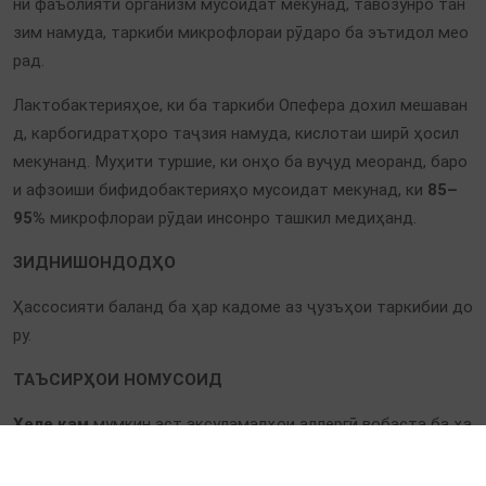
ни фаъолияти организм мусоидат мекунад, тавозунро тан
зим намуда, таркиби микрофлораи рӯдаро ба эътидол мео
рад.
Лактобактерияҳое, ки ба таркиби Опефера дохил мешаван
д, карбогидратҳоро таҷзия намуда, кислотаи ширӣ ҳосил
мекунанд. Муҳити туршие, ки онҳо ба вуҷуд меоранд, баро
и афзоиши бифидобактерияҳо мусоидат мекунад, ки
85–
95%
микрофлораи рӯдаи инсонро ташкил медиҳанд.
ЗИДНИШОНДОДҲО
Ҳассосияти баланд ба ҳар кадоме аз ҷузъҳои таркибии до
ру.
ТАЪСИРҲОИ НОМУСОИД
Хеле кам
мумкин аст аксуламалҳои аллергӣ вобаста ба ҳа
ссосияти баланд ба ҳар кадоме аз ҷузъҳои таркибии дору
ба вуҷуд оянд.