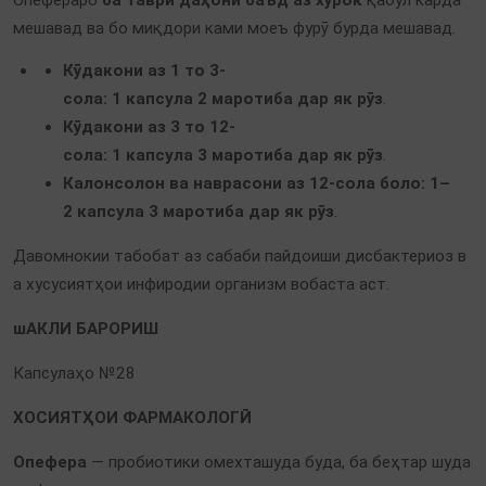
Опефераро
ба таври даҳонӣ баъд аз хӯрок
қабул карда
мешавад ва бо миқдори ками моеъ фурӯ бурда мешавад.
Кӯдакони аз 1 то 3-
сола:
1 капсула 2 маротиба дар як рӯз
.
Кӯдакони аз 3 то 12-
сола:
1 капсула 3 маротиба дар як рӯз
.
Калонсолон ва наврасони аз 12-сола боло:
1–
2 капсула 3 маротиба дар як рӯз
.
Давомнокии табобат аз сабаби пайдоиши дисбактериоз в
а хусусиятҳои инфиродии организм вобаста аст.
шАКЛИ БАРОРИШ
Капсулаҳо №28
ХОСИЯТҲОИ ФАРМАКОЛОГӢ
Опефера
— пробиотики омехташуда буда, ба беҳтар шуда