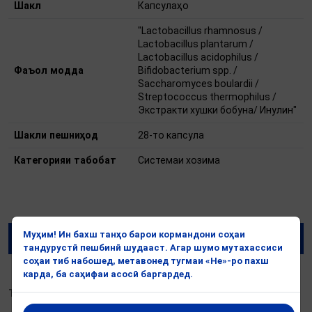
Шакл
Капсулаҳо
"Lactobacillus rhamnosus /
Lactobacillus plantarum /
Lactobacillus acidophilus /
Фаъол модда
Bifidobacterium spp. /
Saccharomyces boulardii /
Streptococcus thermophilus /
Экстракти хушки бобуна/ Инулин"
Шакли пешниҳод
28-то капсула
Категорияи табобат
Системаи хозима
Муҳим! Ин бахш танҳо барои кормандони соҳаи
Дар бораи маҳсулот
тандурустӣ пешбинӣ шудааст. Агар шумо мутахассиси
соҳаи тиб набошед, метавонед тугмаи «Не»-ро пахш
карда, ба саҳифаи асосӣ баргардед.
Дар бораи маҳсулот
ТАРКИБ